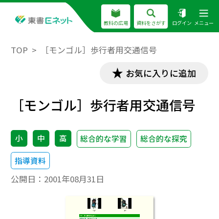
教科の広場
資料をさがす
ログイン
メニュー
TOP
［モンゴル］歩行者用交通信号
お気に入りに追加
［モンゴル］歩行者用交通信号
小
中
高
総合的な学習
総合的な探究
指導資料
公開日：
2001年08月31日