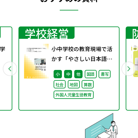
学校経営
学
小中学校の教育現場で活
かす「やさしい日本語」
行
① ～「やさしい日本語」
小
中
他
国語
書写
とは～
社会
地図
算数
外国人児童生徒教育