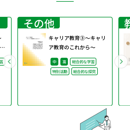
その他
～
キャリア教育③～キャリ
事
ア教育のこれから～
習
中
高
総合的な学習
特別活動
総合的な探究