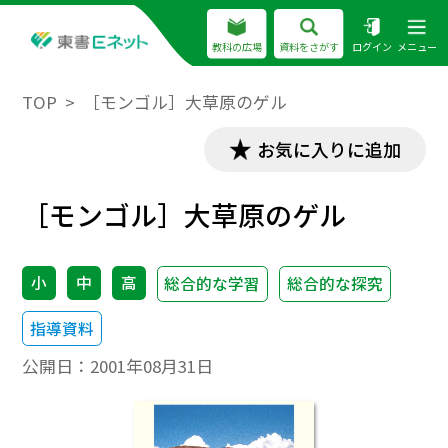
教科の広場
資料をさがす
ログイン
メニュー
TOP
［モンゴル］大草原のゲル
お気に入りに追加
［モンゴル］大草原のゲル
小
中
高
総合的な学習
総合的な探究
指導資料
公開日：
2001年08月31日