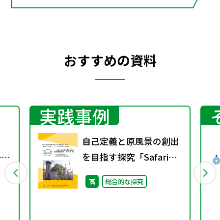
おすすめの資料
実践事例
自己定義と原風景の創出
──
を目指す探究「Safari」
る
③～地域を学びの庭へ、
高
総合的な探究
フィールド探究部10年の
徒
歩み～
針