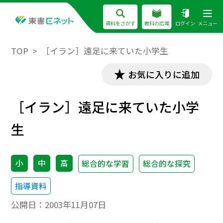
資料をさがす
教科の広場
ログイン
メニュー
TOP
［イラン］遠足に来ていた小学生
お気に入りに追加
［イラン］遠足に来ていた小学
生
小
中
高
総合的な学習
総合的な探究
指導資料
公開日：
2003年11月07日