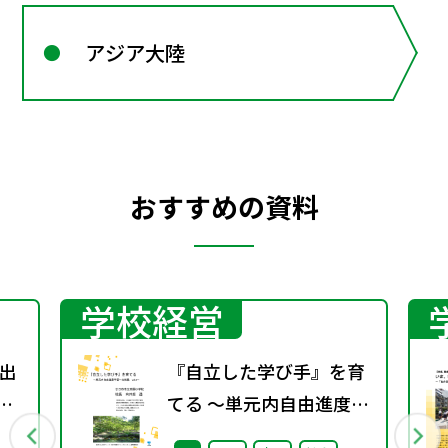
アジア大陸
おすすめの資料
学校経営
出
『自立した学び手』を育
」
てる ～単元内自由進度学
、
習への挑戦 vol.3～