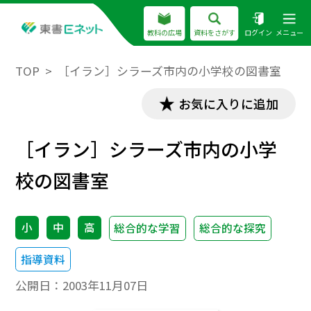
教科の広場
資料をさがす
ログイン
メニュー
TOP
［イラン］シラーズ市内の小学校の図書室
お気に入りに追加
［イラン］シラーズ市内の小学
校の図書室
小
中
高
総合的な学習
総合的な探究
指導資料
公開日：
2003年11月07日