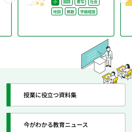
小
国語
書写
社会
年の
地図
算数
学級経営
授業に役立つ資料集
今がわかる教育ニュース