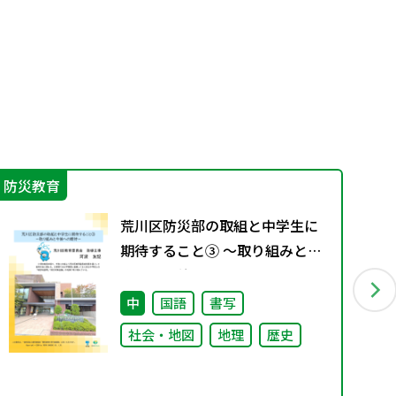
防災教育
プロ
荒川区防災部の取組と中学生に
期待すること③ ～取り組みと今
後への期待～
中
国語
書写
社会・地図
地理
歴史