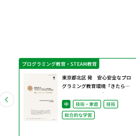
プログラミング教育・STEAM教育
プ
東京都北区 発 安心安全なプロ
正
グラミング教育環境「きたらっ
ち」の取り組みと今後の展
望 04 「きたらっち」の今
中
技術・家庭
技術
後の展望
究
総合的な学習