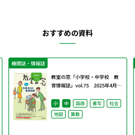
おすすめの資料
機関誌・情報誌
教室の窓「小学校・中学校 教
育情報誌」vol.75 2025年4月発
行
小
中
国語
書写
社会
地図
算数