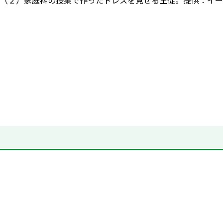
（２）家庭科の授業で作ったドレスを見せる生徒。提供：イー