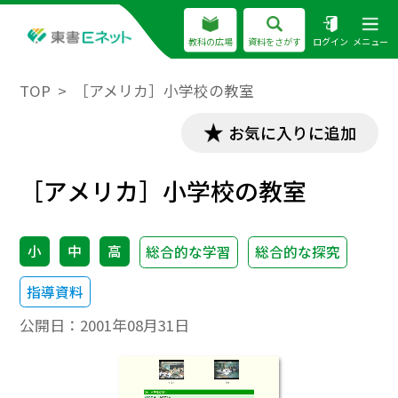
教科の広場
資料をさがす
ログイン
メニュー
TOP
［アメリカ］小学校の教室
お気に入りに追加
［アメリカ］小学校の教室
小
中
高
総合的な学習
総合的な探究
指導資料
公開日：
2001年08月31日