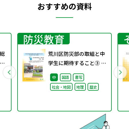
おすすめの資料
防災教育
総
荒川区防災部の取組と中
間
学生に期待すること③ ～
第
取り組みと今後への期待
中
国語
書写
～
社会・地図
地理
歴史