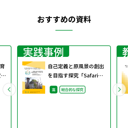
おすすめの資料
実践事例
育
自己定義と原風景の創出
度学
を目指す探究「Safari」
③～地域を学びの庭へ、
高
総合的な探究
フィールド探究部10年の
歩み～