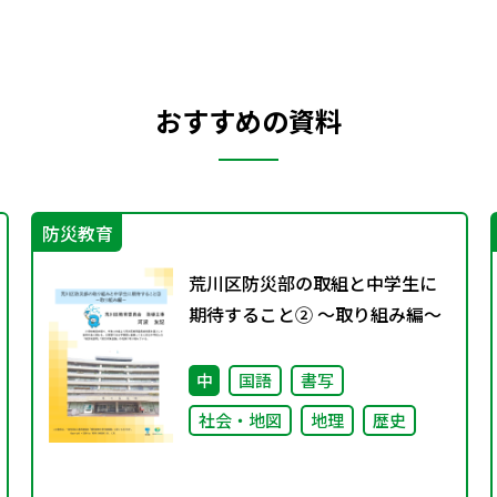
おすすめの資料
防災教育
荒川区防災部の取組と中学生に
期待すること② ～取り組み編～
中
国語
書写
社会・地図
地理
歴史