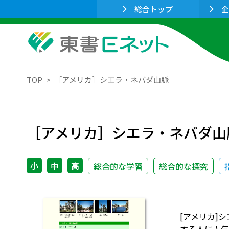
総合トップ
企
TOP
［アメリカ］シエラ・ネバダ山脈
［アメリカ］シエラ・ネバダ山
小
中
高
総合的な学習
総合的な探究
[アメリカ]