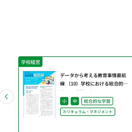
学校経営
プロ
データから考える教育事情最前
っ
線 （10）学校における総合的な
学習の時間の実施に関する調査
授業
小
中
総合的な学習
カリキュラム・マネジメント