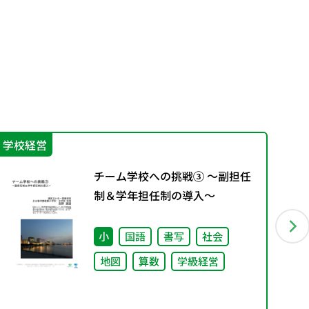
学校経営
学
チーム学校への挑戦③ ～副担任
制＆学年担任制の導入～
小
国語
書写
社会
地図
算数
学級経営