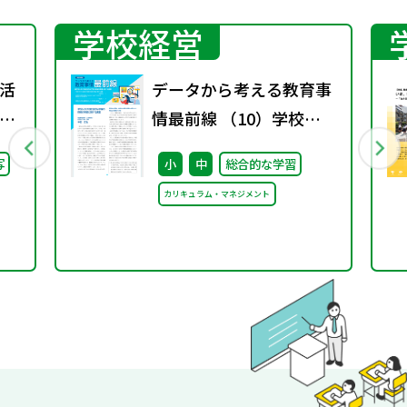
学校経営
活
データから考える教育事
」
情最前線 （10）学校に
語」
おける総合的な学習の時
写
小
中
総合的な学習
間の実施に関する調査
カリキュラム・マネジメント