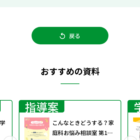
戻る
おすすめの資料
指導案
学
こんなときどうする？家
庭科お悩み相談室 第1号