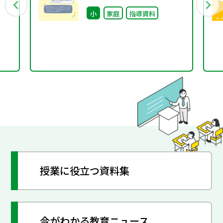
行
【ガイダンス】
小
家庭
指導資料
授業に役立つ資料集
今がわかる教育ニュース