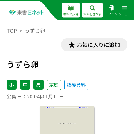
教科の広場
資料をさがす
ログイン
メニュー
TOP
うずら卵
お気に入りに追加
うずら卵
小
中
高
家庭
指導資料
公開日：
2005年01月11日