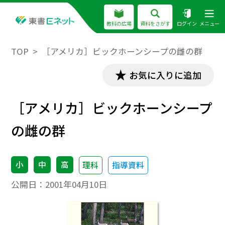
教科の広場
資料をさがす
ログイン
メニュー
TOP
［アメリカ］ビックホーンシープの雌の群
お気に入りに追加
［アメリカ］ビックホーンシープ
の雌の群
小
中
高
理科
指導資料
公開日：
2001年04月10日