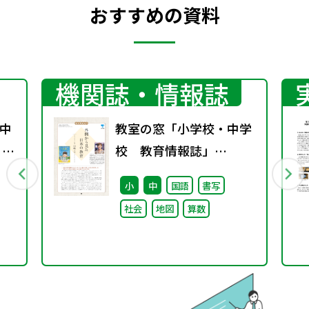
おすすめの資料
機関誌・情報誌
中
教室の窓「小学校・中学
 ～
校 教育情報誌」
vol.76 2025年9月発行
小
中
国語
書写
社会
地図
算数