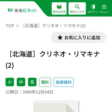
教科の広場
資料をさがす
ログイン
メニュー
TOP
［北海道］クリネオ・リマキナ(2)
お気に入りに追加
［北海道］クリネオ・リマキナ
(2)
小
中
高
理科
指導資料
公開日：
2006年12月04日