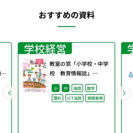
おすすめの資料
学校経営
教室の窓「小学校・中学
知識
校 教育情報誌」
学
vol.78 2026年4月発行
小
中
英語
数学
ジ
理科
ICT活用
実践事例
し