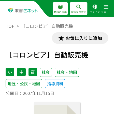
教科の広場
資料をさがす
ログイン
メニュー
TOP
［コロンビア］自動販売機
お気に入りに追加
［コロンビア］自動販売機
小
中
高
社会
社会・地図
地歴・公民・地図
指導資料
公開日：
2007年11月15日