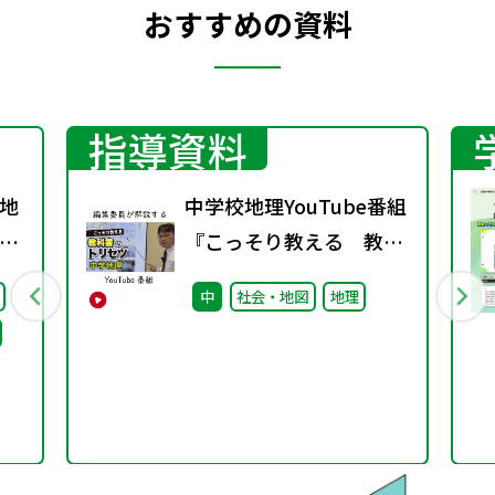
おすすめの資料
指導資料
地
中学校地理YouTube番組
グ
『こっそり教える 教科
書のトリセツ』好評配信
中
社会・地図
地理
中！