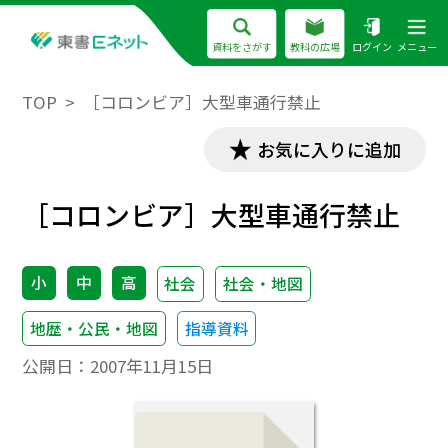
資料をさがす
教科の広場
ログイン
メニュー
TOP
［コロンビア］大型車通行禁止
お気に入りに追加
［コロンビア］大型車通行禁止
小
中
高
社会
社会・地図
地歴・公民・地図
指導資料
公開日：
2007年11月15日