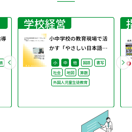
学校経営
指導
小中学校の教育現場で活
かす「やさしい日本語」
③ ～「保護者への（学校
価
小
中
他
国語
書写
運営としての）やさしい
社会
地図
算数
日本語」～
外国人児童生徒教育