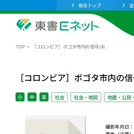
総合トップ
企
TOP
［コロンビア］ボゴタ市内の信号(4)
［コロンビア］ボゴタ市内の信号
小
中
高
社会
社会・地図
地歴・公民
撮影年月日：