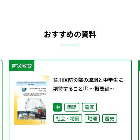
おすすめの資料
防災教育
荒川区防災部の取組と中学生に
期待すること① ～概要編～
中
国語
書写
社会・地図
地理
歴史