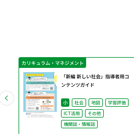
カリキュラム・マネジメント
めて
「新編 新しい社会」指導者用コ
」
ンテンツガイド
も
小
社会
地図
学習評価
ICT活用
その他
機関誌・情報誌