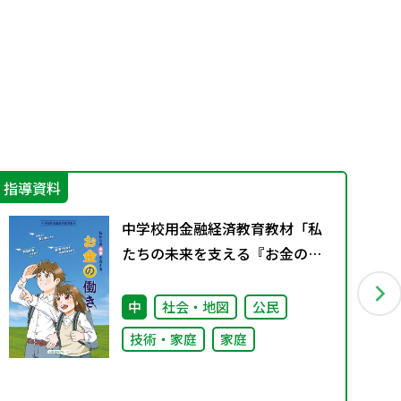
指導資料
機
中学校用金融経済教育教材「私
たちの未来を支える『お金の働
き』」
中
社会・地図
公民
技術・家庭
家庭