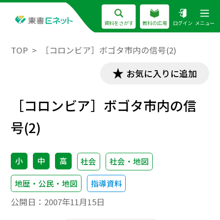
資料をさがす
教科の広場
ログイン
メニュー
TOP
［コロンビア］ボゴタ市内の信号(2)
お気に入りに追加
［コロンビア］ボゴタ市内の信
号(2)
小
中
高
社会
社会・地図
地歴・公民・地図
指導資料
公開日：
2007年11月15日