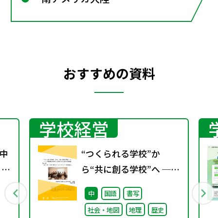
おすすめの資料
学校経営
中
“つくられる学校”か
 ～
ら“共に創る学校”へ ──
不確実な時代に応答する
中
国語
書写
小津中の実践 第一回 “当
社会・地図
地理
歴史
たり前”を問い直すルー