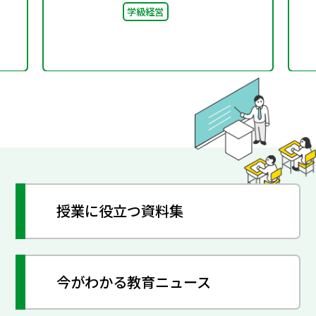
学級経営
ルメイキング（校則見直
し）
授業に役立つ資料集
今がわかる教育ニュース