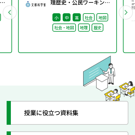
ベ
理歴史・公民ワーキング
い
（第10回） 配付資料
小
中
高
社会
地図
社会・地図
地理
歴史
授業に役立つ資料集