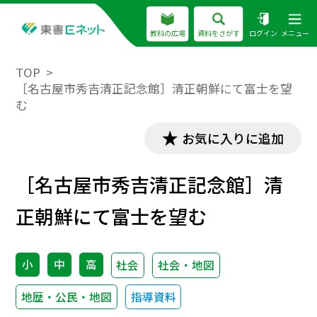
教科の広場
資料をさがす
ログイン
メニュー
TOP
［名古屋市秀吉清正記念館］清正朝鮮にて富士を望
む
お気に入りに追加
［名古屋市秀吉清正記念館］清
正朝鮮にて富士を望む
小
中
高
社会
社会・地図
地歴・公民・地図
指導資料