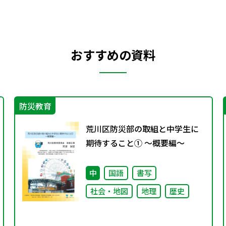
おすすめの資料
防災教育
荒川区防災部の取組と中学生に
期待すること① ～概要編～
中
国語
書写
社会・地図
地理
歴史