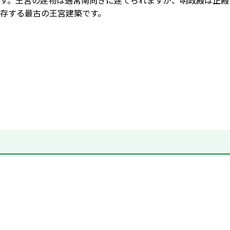
す。王宮の建物は通常南向きに建てられますが、明政殿は正殿
存する最古の王宮建築です。