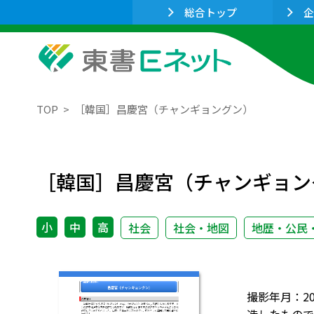
総合トップ
企
TOP
［韓国］昌慶宮（チャンギョングン）
［韓国］昌慶宮（チャンギョン
小
中
高
社会
社会・地図
地歴・公民
撮影年月：2