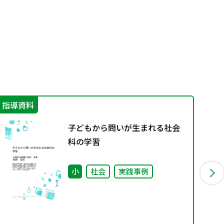
指導資料
学
子どもから問いが生まれる社会
科の学習
小
社会
実践事例