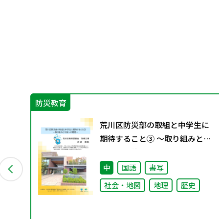
防災教育
町
荒川区防災部の取組と中学生に
期待すること③ ～取り組みと今
後への期待～
中
国語
書写
社会・地図
地理
歴史