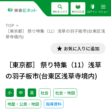
資料をさがす
教科の広場
ログイン
メニュー
TOP
［東京都］ 祭り特集（11）浅草の羽子板市(台東区浅
草寺境内)
お気に入りに追加
［東京都］ 祭り特集（11）浅草
の羽子板市(台東区浅草寺境内)
小
中
高
社会
社会・地図
地歴・公民・地図
指導資料