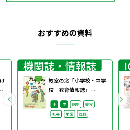
おすすめの資料
機関誌・情報誌
け
教室の窓「小学校・中学
ザ
校 教育情報誌」
vol.75 2025年4月発行
小
中
国語
書写
社会
地図
算数