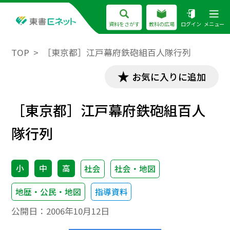
資料をさがす
教科の広場
ログイン
メニュー
TOP
［東京都］江戸幕府鉄砲組百人隊行列
お気に入りに追加
［東京都］江戸幕府鉄砲組百人
隊行列
小
中
高
社会
社会・地図
地歴・公民・地図
指導資料
公開日：
2006年10月12日