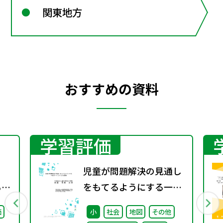
関東地方
おすすめの資料
学習評価
児童が問題解決の見通し
もを
をもてるようにする一枚
り
ポートフォリオの開発
価
小
社会
地図
その他