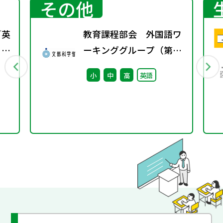
その他
／英
教育課程部会 外国語ワ
 実
ーキンググループ（第2
回） 配付資料
小
中
高
英語