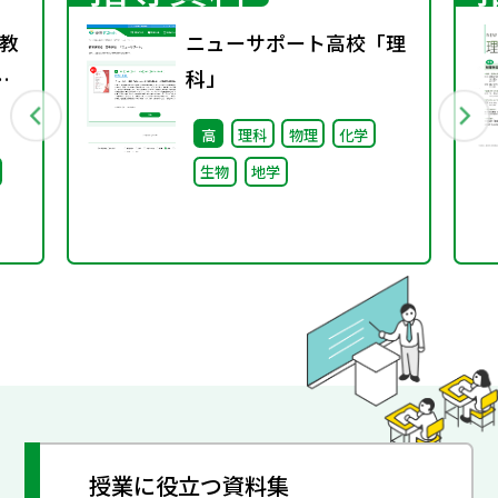
教
ニューサポート高校「理
事
科」
高
理科
物理
化学
生物
地学
授業に役立つ資料集