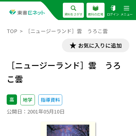
資料をさがす
教科の広場
ログイン
メニュー
TOP
［ニュージーランド］雲 うろこ雲
お気に入りに追加
［ニュージーランド］雲 うろ
こ雲
高
地学
指導資料
公開日：
2001年05月10日