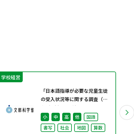
学校経営
学
「日本語指導が必要な児童生徒
の受入状況等に関する調査（令
和5年度）」の結果について
小
中
高
他
国語
書写
社会
地図
算数