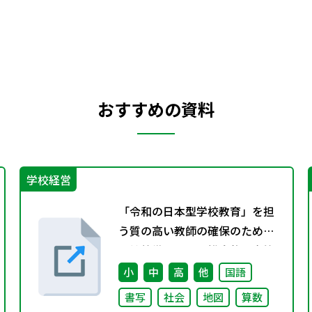
おすすめの資料
学校経営
「令和の日本型学校教育」を担
う質の高い教師の確保のための
環境整備に関する総合的な方策
について （審議のまとめ）
小
中
高
他
国語
書写
社会
地図
算数