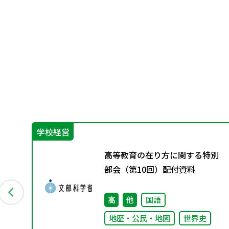
学校経営
グ
高等教育の在り方に関する特別
料
部会（第10回）配付資料
高
他
国語
地歴・公民・地図
世界史