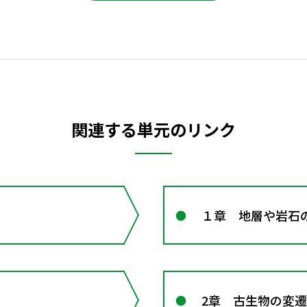
関連する単元のリンク
１章 地層や岩石
2章 古生物の変