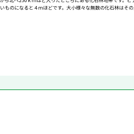
から北へ250ｋｍほど入ったところにある化石林地帯です。
いものになると４ｍほどです。大小様々な無数の化石林はその