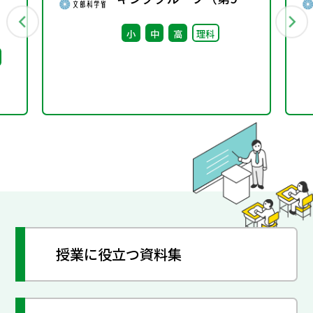
1
回） 配付資料
小
中
高
理科
授業に役立つ資料集