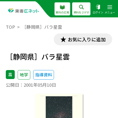
教科の広場
資料をさがす
ログイン
メニュー
TOP
［静岡県］バラ星雲
お気に入りに追加
［静岡県］バラ星雲
高
地学
指導資料
公開日：
2001年05月10日