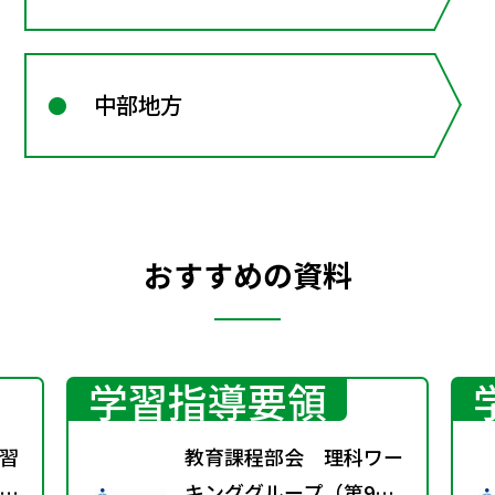
中部地方
おすすめの資料
学習指導要領
習
教育課程部会 理科ワー
方
キンググループ（第9