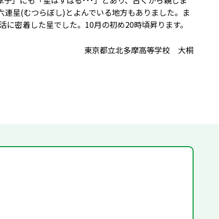
草子」にも「星はすばる･･･」とあり、古くから親しま
六連星(むつらぼし)とよんでいる地方もありました。ま
に密着した星でした。10月の初め20時頃昇ります。
東京都立北多摩高等学校 大桐