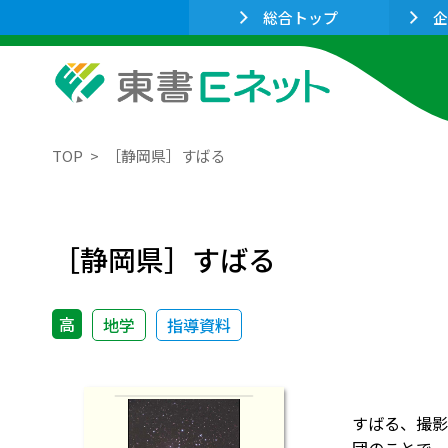
総合トップ
企
TOP
［静岡県］すばる
［静岡県］すばる
高
地学
指導資料
すばる、撮影