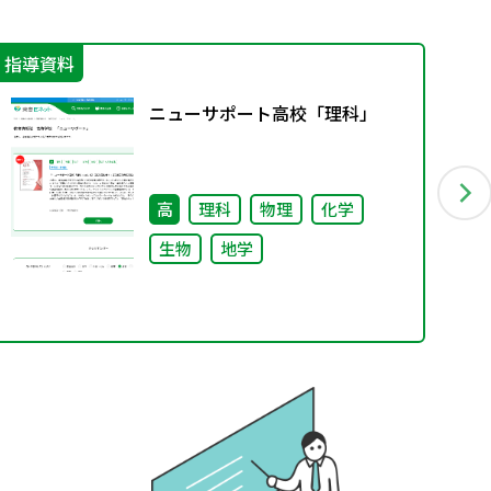
指導資料
エ
ニューサポート高校「理科」
高
理科
物理
化学
生物
地学