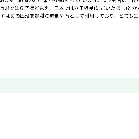
およそ140個の若い星から構成されています。清少納言の「枕
肉眼では６個ほど見え、日本では羽子板星(はごいたぼし)とか
すばるの出没を農耕の時期や暦として利用しており、とても生活