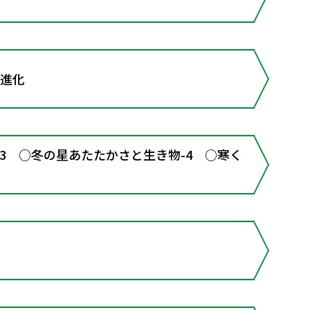
と進化
3 ○冬の星あたたかさと生き物-4 ○寒く