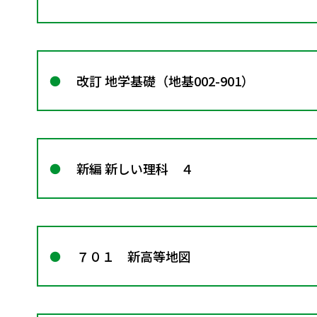
改訂 地学基礎（地基002-901）
新編 新しい理科 ４
７０１ 新高等地図