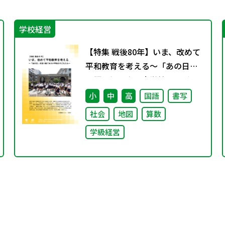
学校経営
【特集 戦後80年】いま、改めて
平和教育を考える〜「あの日」
を語り継ぐ本川小学校の子ども
たち〜
小
中
高
国語
書写
社会
地図
算数
学級経営