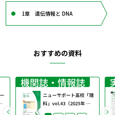
1章 遺伝情報と DNA
おすすめの資料
機関誌・情報誌
ー
ニューサポート高校「理
科」vol.43（2025年 春
号）