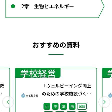
2章 生物とエネルギー
おすすめの資料
学校経営
教
「ウェルビーイング向上
事
のための学校施設づくり
のアイディア集」の公表
小
中
高
他
国語
について