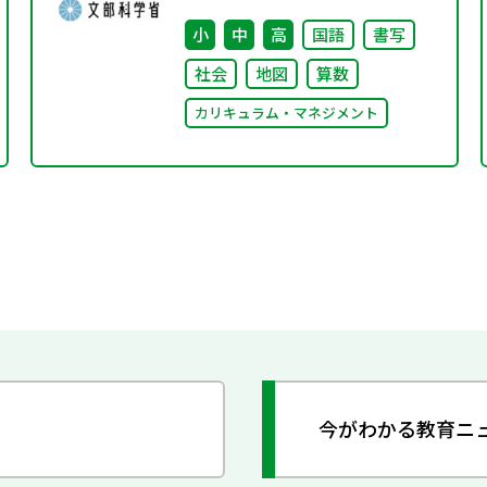
ました
小
中
高
国語
書写
社会
地図
算数
カリキュラム・マネジメント
今がわかる教育ニ