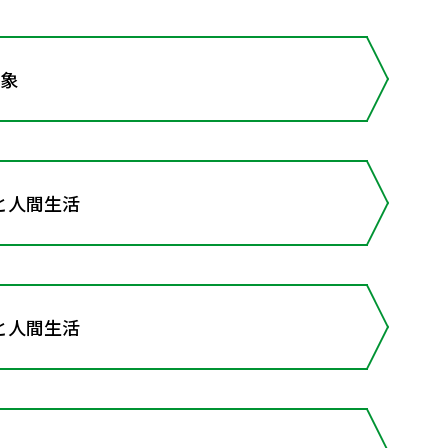
現象
と人間生活
と人間生活