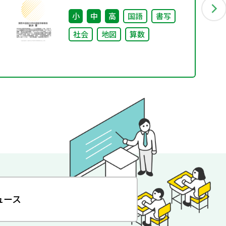
小
中
高
国語
書写
社会
地図
算数
ュース