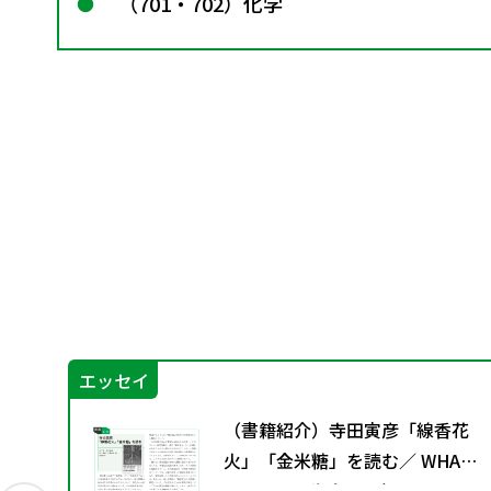
（701・702）化学
エッセイ
の学
（書籍紹介）寺田寅彦「線香花
西万
火」「金米糖」を読む／ WHAT
オ
IS LIFE？ 生命とは何か