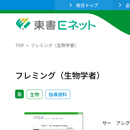
総合トップ
企
TOP
フレミング（生物学者）
フレミング（生物学者）
高
生物
指導資料
サー アレグザン