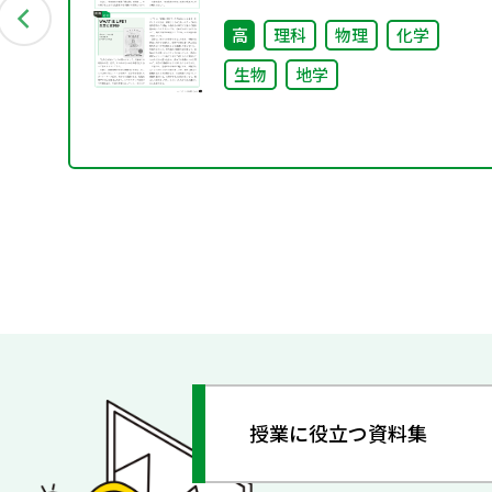
高
理科
物理
化学
生物
地学
授業に役立つ資料集