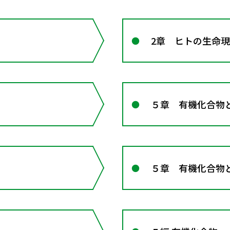
2章 ヒトの生命
５章 有機化合物
５章 有機化合物