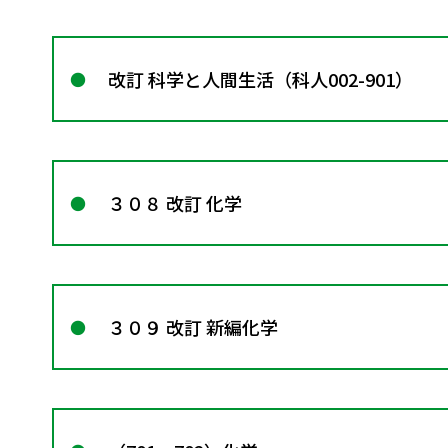
改訂 科学と人間生活（科人002-901）
３０８ 改訂 化学
３０９ 改訂 新編化学