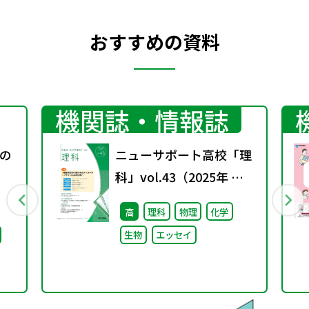
おすすめの資料
機関誌・情報誌
の
ニューサポート高校「理
科」vol.43（2025年 春
号）
高
理科
物理
化学
生物
エッセイ