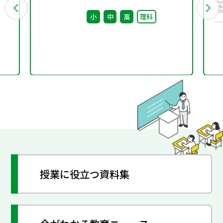
ク
後修正
小
中
高
理科
す
授業に役立つ資料集