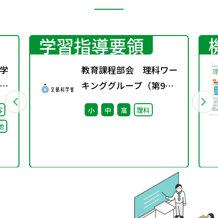
学習指導要領
学
教育課程部会 理科ワー
校
キンググループ（第9
）
回） 配付資料
写
小
中
高
理科
る
他
け
論