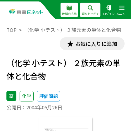
教科の広場
資料をさがす
ログイン
メニュー
TOP
（化学 小テスト） ２族元素の単体と化合物
お気に入りに追加
（化学 小テスト） ２族元素の単
体と化合物
高
化学
評価問題
公開日：
2004年05月26日