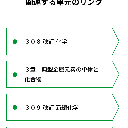
関連する単元のリンク
３０８ 改訂 化学
３章 典型金属元素の単体と
化合物
３０９ 改訂 新編化学