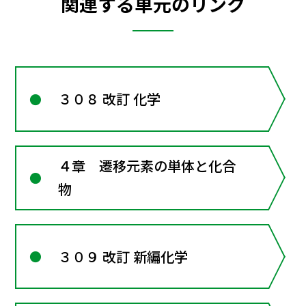
関連する単元のリンク
３０８ 改訂 化学
４章 遷移元素の単体と化合
物
３０９ 改訂 新編化学