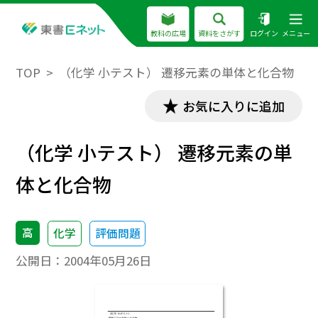
教科の広場
資料をさがす
ログイン
メニュー
TOP
（化学 小テスト） 遷移元素の単体と化合物
お気に入りに追加
（化学 小テスト） 遷移元素の単
体と化合物
高
化学
評価問題
公開日：
2004年05月26日