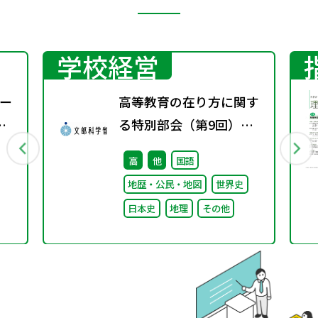
学校経営
ー
高等教育の在り方に関す
る特別部会（第9回）配
付資料
高
他
国語
地歴・公民・地図
世界史
日本史
地理
その他