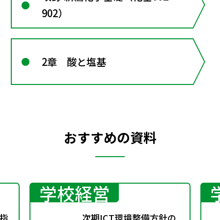
902）
2章 酸と塩基
おすすめの資料
学校経営
指
次期ICT環境整備方針の