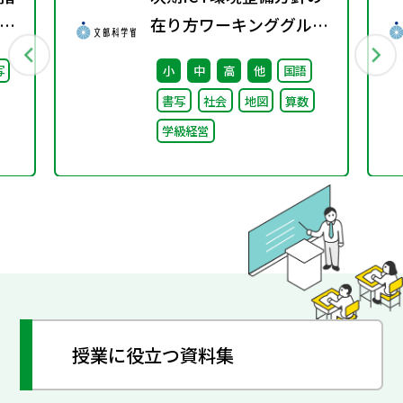
り
在り方ワーキンググルー
会
プ（第6回）配布資料
写
小
中
高
他
国語
し
書写
社会
地図
算数
学級経営
授業に役立つ資料集