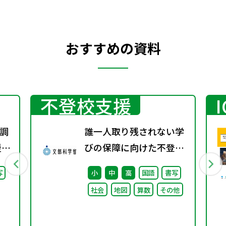
おすすめの資料
不登校支援
調
誰一人取り残されない学
援教
びの保障に向けた不登校
通
対策推進本部（第4回）
写
小
中
高
国語
書写
調
安心して学べる魅力ある
社会
地図
算数
その他
学校づくりの推進に向け
た方向性等について議論