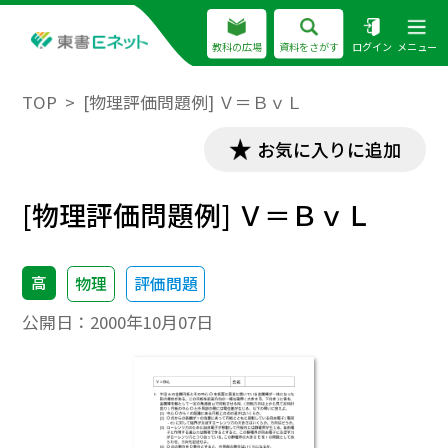
教科の広場
資料をさがす
ログイン
メニュー
TOP
[物理評価問題例] Ｖ＝ＢｖＬ
お気に入りに追加
[物理評価問題例] Ｖ＝ＢｖＬ
高
物理
評価問題
公開日：
2000年10月07日