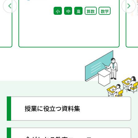
書
（第11回） 配付資料
小
中
高
算数
数学
能
授業に役立つ資料集