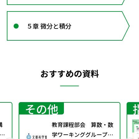
５章 微分と積分
おすすめの資料
その他
購
教育課程部会 算数・数
科
学ワーキンググループ