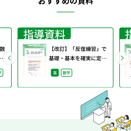
おすすめの資料
指導資料
数
【改訂】「反復練習」で
基礎・基本を確実に定
着！（NEW ACTION
学
高
数学
FRONTIER）