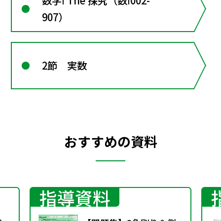
数学Ⅰ The 探究（数Ⅰ002-
907）
2節 実数
おすすめの資料
指導資料