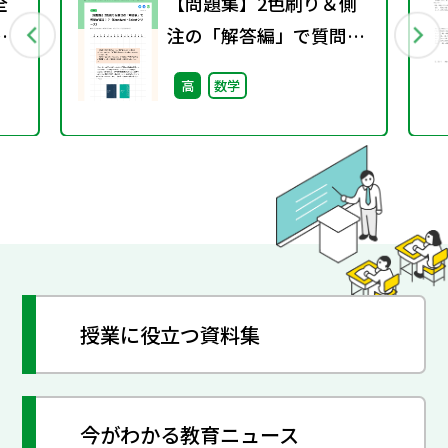
全
【問題集】2色刷り＆側
し
注の「解答編」で質問が
減る！？（Standard・
高
数学
Selectシリーズ）
授業に役立つ資料集
今がわかる教育ニュース