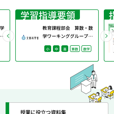
学習指導要領
学
教育課程部会 算数・数
学ワーキンググループ
（第1回） 配付資料
小
中
高
算数
数学
授業に役立つ資料集