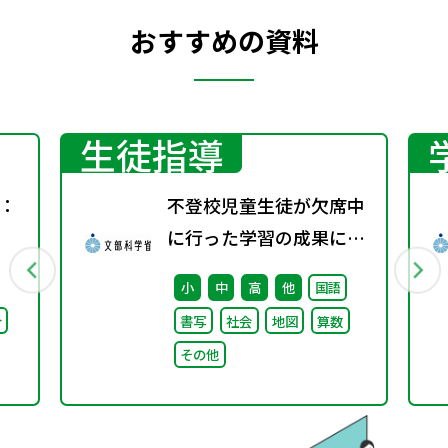
おすすめの資料
生徒指導
：
不登校児童生徒が欠席中
に行った学習の成果に係
る成績評価について（通
小
中
高
他
国語
知）
合
書写
社会
地図
算数
その他