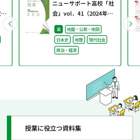
ニューサポート高校「社
教師
会」vol．41（2024年春
備
号）特集：大学入学共通
高
地歴・公民・地図
策に
テスト分析
日本史
地理
現代社会
政治・経済
授業に役立つ資料集