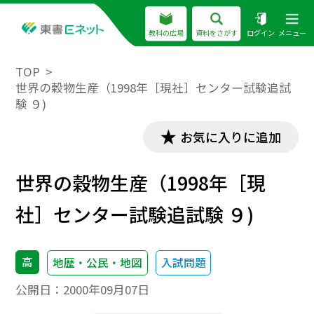
教科の広場
資料をさがす
ログイン
メニュー
TOP
世界の穀物生産（1998年［現社］センター試験追試
験 ９)
お気に入りに追加
世界の穀物生産（1998年［現
社］センター試験追試験 ９)
高
地歴・公民・地図
入試問題
公開日：
2000年09月07日