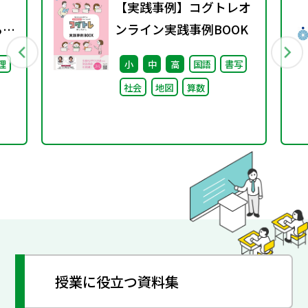
【実践事例】コグトレオ
る機
ンライン実践事例BOOK
理
小
中
高
国語
書写
社会
地図
算数
授業に役立つ資料集