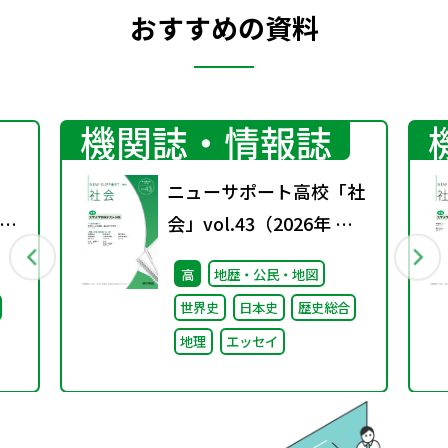
おすすめの資料
機関誌・情報誌
ニューサポート高校「社
師
会」vol.43（2026年 春
備
号）
高
地歴・公民・地図
に
世界史
日本史
歴史総合
め）
地理
エッセイ