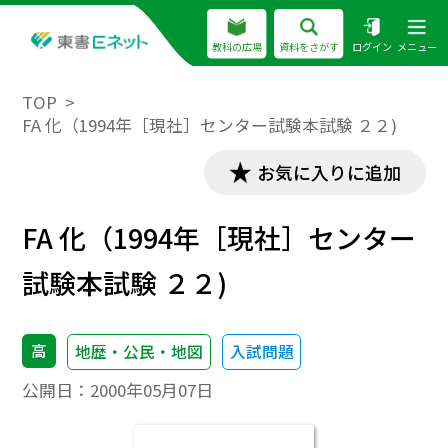
教科の広場
資料をさがす
ログイン
メニュー
TOP
FA 化（1994年［現社］センター試験本試験 ２２)
お気に入りに追加
FA 化（1994年［現社］センター
試験本試験 ２２)
高
地歴・公民・地図
入試問題
公開日：
2000年05月07日