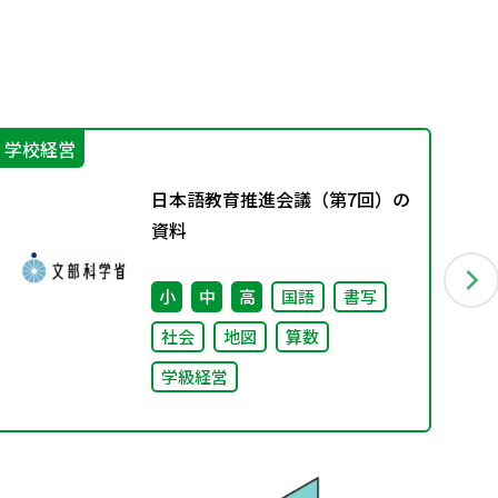
学校経営
学
日本語教育推進会議（第7回）の
資料
小
中
高
国語
書写
社会
地図
算数
学級経営