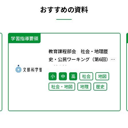
おすすめの資料
学習指導要領
教育課程部会 社会・地理歴
史・公民ワーキング（第6回）
配付資料
小
中
高
社会
地図
社会・地図
地理
歴史