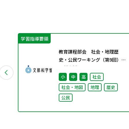
学習指導要領
イ
教育課程部会 社会・地理歴
史・公民ワーキング（第9回）
配付資料
小
中
高
社会
社会・地図
地理
歴史
公民