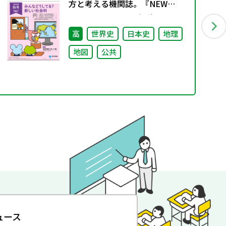
方と考える機関誌。『NEW
ShakaIka』 2024年秋号
高
世界史
日本史
地理
地図
公共
ュース