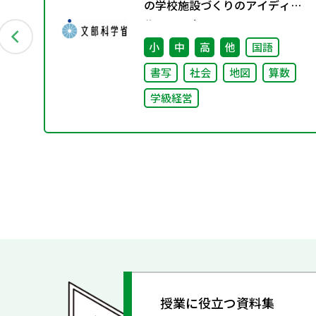
の学校施設づくりのアイディア
集」の公表について
小
中
高
他
国語
書写
社会
地図
算数
学級経営
授業に役立つ資料集