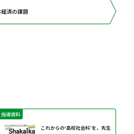
本経済の課題
指導資料
学
これからの‘高校社会科’を，先生