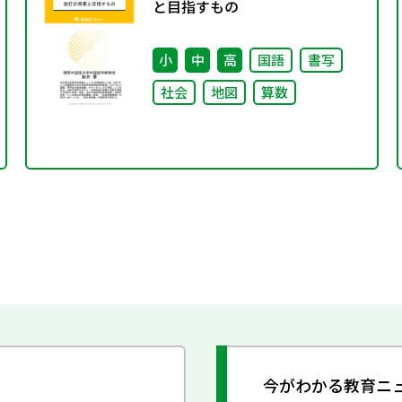
と目指すもの
小
中
高
国語
書写
社会
地図
算数
今がわかる教育ニ