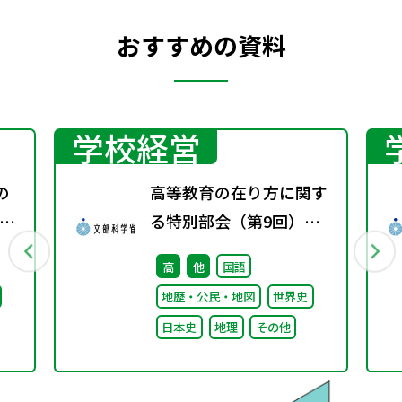
おすすめの資料
学校経営
の
高等教育の在り方に関す
ー
る特別部会（第9回）配
付資料
高
他
国語
地歴・公民・地図
世界史
日本史
地理
その他