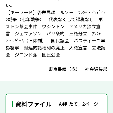
い。
［キーワード］啓蒙思想 ルソー ﾌﾚﾝﾁ・ｲﾝﾃﾞｨｱ
ﾝ戦争（七年戦争） 代表なくして課税なし ボ
ストン茶会事件 ワシントン アメリカ独立宣
言 ジェファソン パリ条約 三権分立 ｱﾝｼｬ
ﾝ・ﾚｼﾞｰﾑ（旧体制） 国民議会 バスティーユ牢
獄襲撃 封建的諸権利の廃止 人権宣言 立法議
会 ジロンド派 国民公会
東京書籍（株） 社会編集部
資料ファイル
A4判たて，2ページ