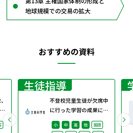
第13章 主権国家体制の形成と
地球規模での交易の拡大
おすすめの資料
生徒指導
ま、
不登校児童生徒が欠席中
に行った学習の成果に係
継
る成績評価について（通
写
小
中
高
他
国語
た
知）