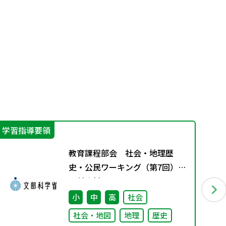
学習指導要領
機
教育課程部会 社会・地理歴
史・公民ワーキング（第7回）
配付資料
小
中
高
社会
社会・地図
地理
歴史