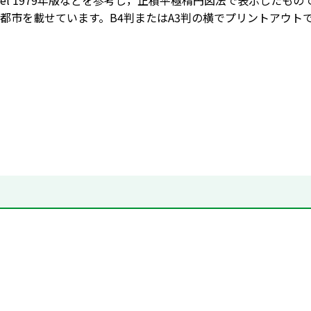
niversel 1979年版などを参考し，正積平極楕円図法で表示し
都市を載せています。B4判またはA3判の横でプリントアウト