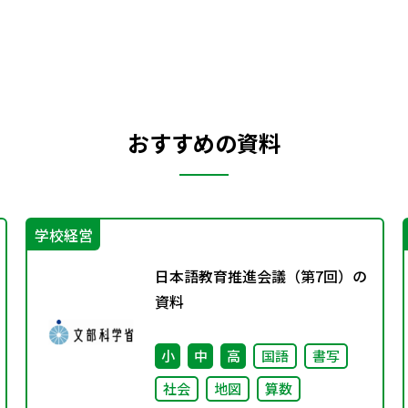
おすすめの資料
学校経営
日本語教育推進会議（第7回）の
資料
小
中
高
国語
書写
社会
地図
算数