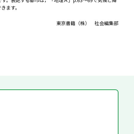
たものです。表記する都市は，「地理Ａ」p.63～69で気候と降
できます。
東京書籍（株） 社会編集部