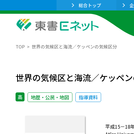
総合トップ
企
TOP
世界の気候区と海流／ケッペンの気候区分
世界の気候区と海流／ケッペン
高
地歴・公民・地図
指導資料
平成15－18