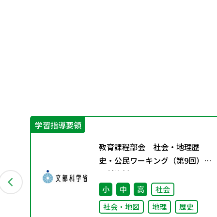
学習指導要領
総
教育課程部会 社会・地理歴
め
史・公民ワーキング（第9回）
配付資料
小
中
高
社会
社会・地図
地理
歴史