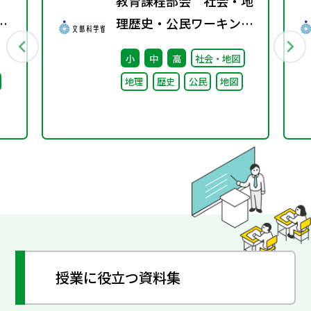
教育課程部会 社会・地
京
理歴史・公民ワーキング
（第3回） 配付資料
小
中
高
社会・地図
ビリ
地理
歴史
公民
地図
ま
授業に役立つ資料集