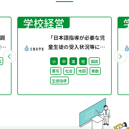
学校経営
調
「日本語指導が必要な児
援教
童生徒の受入状況等に関
通
する調査（令和5年
写
小
中
高
他
国語
調
度）」の結果について
書写
社会
地図
算数
生徒指導