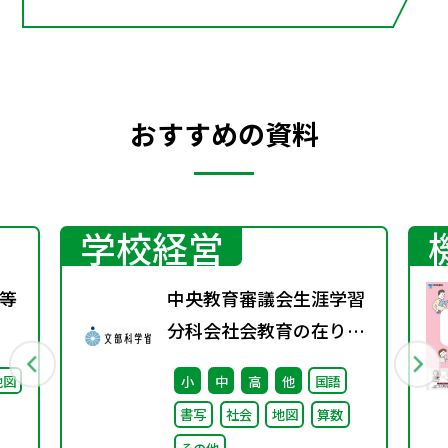
おすすめの資料
学校経営
等
中央教育審議会生涯学習
分科会社会教育の在り方
に関する特別部会（第1
地図
小
中
高
他
国語
回） 配布資料
書写
社会
地図
算数
その他